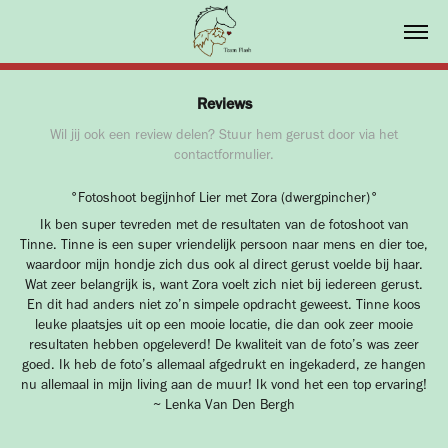
Reviews
Wil jij ook een review delen? Stuur hem gerust door via het
contactformulier.
°Fotoshoot begijnhof Lier met Zora (dwergpincher)°
Ik ben super tevreden met de resultaten van de fotoshoot van
Tinne. Tinne is een super vriendelijk persoon naar mens en dier toe,
waardoor mijn hondje zich dus ook al direct gerust voelde bij haar.
Wat zeer belangrijk is, want Zora voelt zich niet bij iedereen gerust.
En dit had anders niet zo’n simpele opdracht geweest. Tinne koos
leuke plaatsjes uit op een mooie locatie, die dan ook zeer mooie
resultaten hebben opgeleverd! De kwaliteit van de foto’s was zeer
goed. Ik heb de foto’s allemaal afgedrukt en ingekaderd, ze hangen
nu allemaal in mijn living aan de muur! Ik vond het een top ervaring!
~ Lenka Van Den Bergh