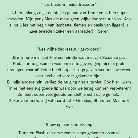
°Les basis vrijheidsdressuur°
Ik heb onlangs mijn eerste les gehad van Tinne en ik ben super
tevreden! Mijn pony Max die maar geen vrijheidsdressuur kon. Kon
al na 1 les het begin van jambette, flemen en basis van liggen! :)
Zeer tevreden zeker een aanrader! ~ Seren
°Les vrijheidsdressuur gevorderd°
Bij mijn ene mini zat ik al een eindje vast met zijn Spaanse pas.
Nadat Tinne gekomen was om les te geven, ging hij met grote
sprongen vooruit! Tinne heeft super tips gegeven waarmee we weer
een heel eind verder gekomen zijn!
Bij mijn andere mini verliep de buiging niet al te vlot. Ook hier kwam
Tinne met een erg goede tip waardoor we terug kunnen verbeteren!
Ze heeft super veel geduld en stelt je echt op je gemak.
Zeker voor herhaling vatbaar dus! ~ Groetjes, Shannen, Macho &
Five
°Show op een kinderkamp°
Tinne en Flash zijn deze zomer langs gekomen op onze