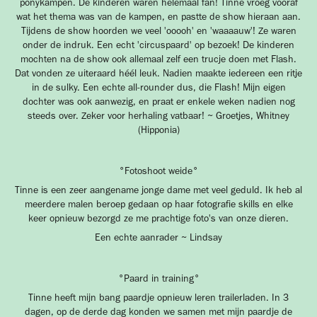
ponykampen. De kinderen waren helemaal fan! Tinne vroeg vooraf
wat het thema was van de kampen, en pastte de show hieraan aan.
Tijdens de show hoorden we veel 'ooooh' en 'waaaauw'! Ze waren
onder de indruk. Een echt 'circuspaard' op bezoek! De kinderen
mochten na de show ook allemaal zelf een trucje doen met Flash.
Dat vonden ze uiteraard héél leuk. Nadien maakte iedereen een ritje
in de sulky. Een echte all-rounder dus, die Flash! Mijn eigen
dochter was ook aanwezig, en praat er enkele weken nadien nog
steeds over. Zeker voor herhaling vatbaar! ~ Groetjes, Whitney
(Hipponia)
°Fotoshoot weide°
Tinne is een zeer aangename jonge dame met veel geduld. Ik heb al
meerdere malen beroep gedaan op haar fotografie skills en elke
keer opnieuw bezorgd ze me prachtige foto's van onze dieren.
Een echte aanrader ~ Lindsay
°Paard in training°
Tinne heeft mijn bang paardje opnieuw leren trailerladen. In 3
dagen, op de derde dag konden we samen met mijn paardje de